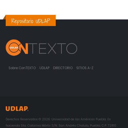
Repositorio UDLAP
Sobre ConTEXTO
UDLAP
DIRECTORIO
SITIOS A-Z
Derechos Reservados © 2026. Universidad de las Américas Puebla. Ex
hacienda Sta. Catarina Mártir S/N. San Andrés Cholula, Puebla. C.P. 72810.