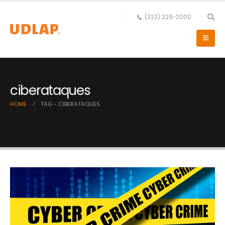
(222) 229-2000
ciberataques
HOME
TAG -
CIBERATAQUES