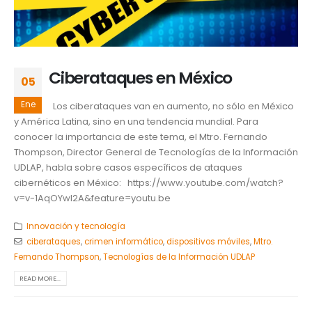
Ciberataques en México
05
Ene
Los ciberataques van en aumento, no sólo en México
y América Latina, sino en una tendencia mundial. Para
conocer la importancia de este tema, el Mtro. Fernando
Thompson, Director General de Tecnologías de la Información
UDLAP, habla sobre casos específicos de ataques
cibernéticos en México: https://www.youtube.com/watch?
v=v-1AqOYwl2A&feature=youtu.be
Innovación y tecnología
ciberataques
,
crimen informático
,
dispositivos móviles
,
Mtro.
Fernando Thompson
,
Tecnologías de la Información UDLAP
READ MORE...