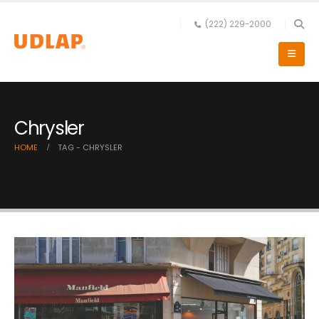
(222) 229-2000
Chrysler
HOME
TAG -
CHRYSLER