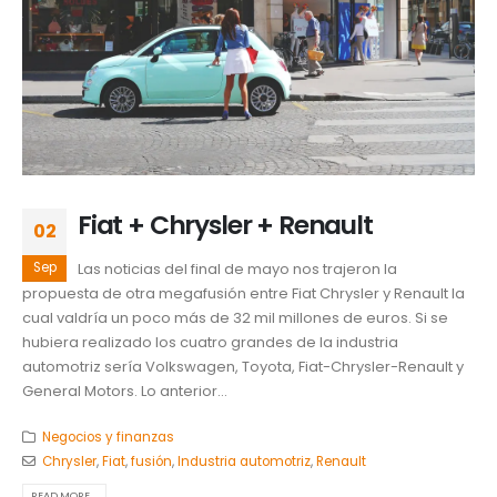
Fiat + Chrysler + Renault
02
Sep
Las noticias del final de mayo nos trajeron la
propuesta de otra megafusión entre Fiat Chrysler y Renault la
cual valdría un poco más de 32 mil millones de euros. Si se
hubiera realizado los cuatro grandes de la industria
automotriz sería Volkswagen, Toyota, Fiat-Chrysler-Renault y
General Motors. Lo anterior...
Negocios y finanzas
Chrysler
,
Fiat
,
fusión
,
Industria automotriz
,
Renault
READ MORE...