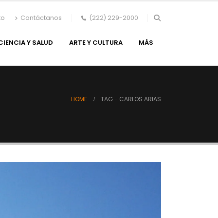
to
Contáctanos
(222) 229-2000
CIENCIA Y SALUD
ARTE Y CULTURA
MÁS
HOME
TAG -
CARLOS ARIAS