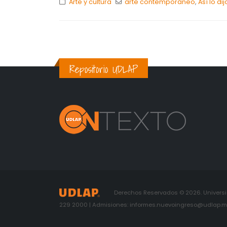
Arte y cultura
arte contemporáneo
,
Así lo d
Repositorio UDLAP
Derechos Reservados © 2026. Universid
229 2000 | Admisiones: informes.nuevoingreso@udlap.mx 