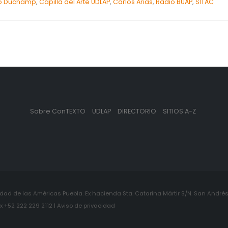
ijo Duchamp
,
Capilla del Arte UDLAP
,
Carlos Arias
,
Radio BUAP
,
SITAC
Sobre ConTEXTO
UDLAP
DIRECTORIO
SITIOS A-Z
ad de las Américas Puebla. Ex hacienda Sta. Catarina Mártir S/N. San Andrés 
+52 222 229 2112 | Aviso de privacidad