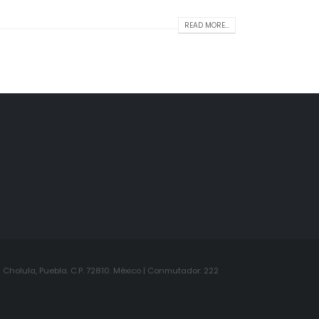
READ MORE...
Cholula, Puebla. C.P. 72810. México | Conmutador: 222