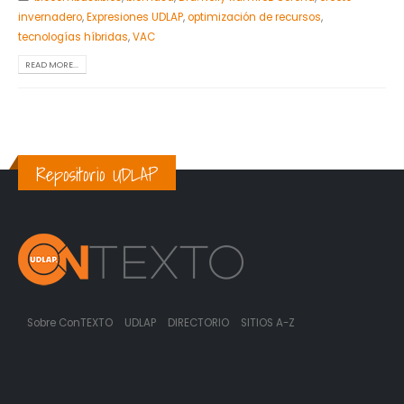
invernadero
,
Expresiones UDLAP
,
optimización de recursos
,
tecnologías híbridas
,
VAC
READ MORE...
Repositorio UDLAP
Sobre ConTEXTO
UDLAP
DIRECTORIO
SITIOS A-Z