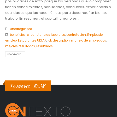
posibilidades de éxito, porque las personas que lo componen
tienen conocimientos, habilidades, conductas, experiencias o
cualidades que las hacen únicas para desempeñar bien su
trabajo. En resumen, el capital humano es...
Uncategorized
beneficios
,
circunstancias laborales
,
contratación
,
Empleado
,
empleo
,
Estudiantes UDLAP
,
job description
,
manejo de empleados
,
mejores resultados
,
resultados
READ MORE...
Repositorio UDLAP