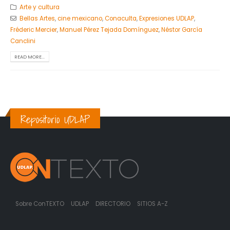
Arte y cultura
Bellas Artes
,
cine mexicano
,
Conaculta
,
Expresiones UDLAP
,
Fréderic Mercier
,
Manuel Pérez Tejada Domínguez
,
Néstor García
Canclini
READ MORE...
Repositorio UDLAP
Sobre ConTEXTO
UDLAP
DIRECTORIO
SITIOS A-Z