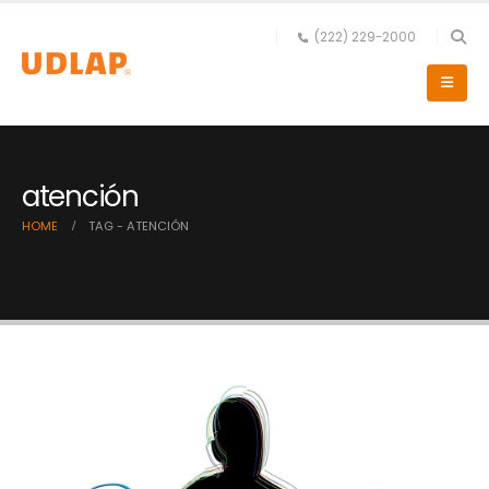
(222) 229-2000
atención
HOME
TAG -
ATENCIÓN