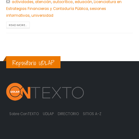
actividades
,
atención
,
autocrítica.
,
eduación
,
Licenciatura en
Estrategias Financieras y Contaduría Pública
,
sesiones
informativas
,
universidad
READ MORE...
Repositorio UDLAP
Sobre ConTEXTO
UDLAP
DIRECTORIO
SITIOS A-Z