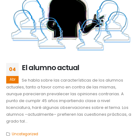
El alumno actual
04
Abr
Se habla sobre las características de los alumnos
actuales, tanto a favor como en contra de las mismas,
aunque parecieran prevalecer las opiniones contrarias. A
punto de cumplir 45 años impartiendo clase a nivel
licenciatura, haré algunas observaciones sobre el tema. Los
alumnos –actualmente– prefieren las cuestiones prácticas, a
grado tal...
Uncategorized