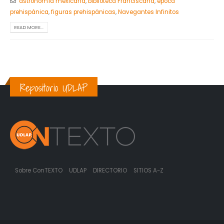
astronomía mexicana
,
biblioteca Franciscana
,
época
prehispánica
,
figuras prehispánicas
,
Navegantes Infinitos
READ MORE...
Repositorio UDLAP
Sobre ConTEXTO
UDLAP
DIRECTORIO
SITIOS A-Z