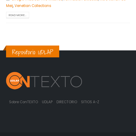
Meij
,
Venetian Collections
READ MORE...
Repositorio UDLAP
Sobre ConTEXTO
UDLAP
DIRECTORIO
SITIOS A-Z