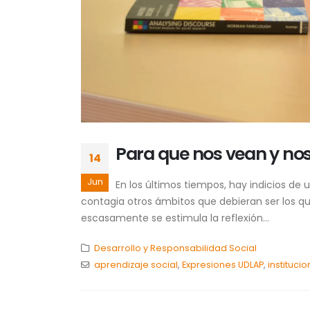
Para que nos vean y no
14
Jun
En los últimos tiempos, hay indicios de
contagia otros ámbitos que debieran ser los qu
escasamente se estimula la reflexión...
Desarrollo y Responsabilidad Social
aprendizaje social
,
Expresiones UDLAP
,
instituci