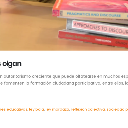
s oigan
 un autoritarismo creciente que puede olfatearse en muchos espa
e fomenten la formación ciudadana participativa, entre ellos, 
ones educativas
,
ley bala
,
ley mordaza
,
reflexión colectiva
,
sociedad pa