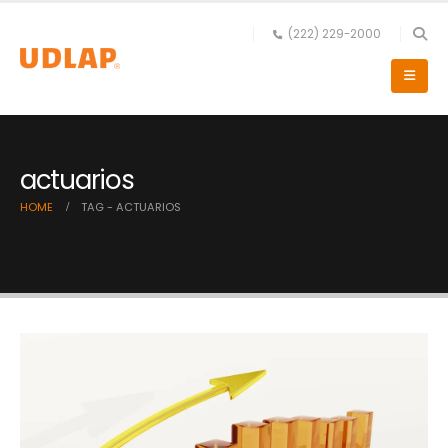
(222) 229-2000
actuarios
HOME
TAG -
ACTUARIOS