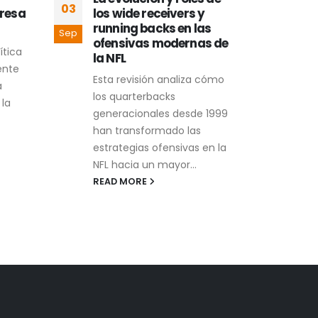
03
13
presa
los wide receivers y
con
running backs en las
con
Sep
Ago
ofensivas modernas de
Com
ítica
la NFL
que 
ente
Esta revisión analiza cómo
cara
a
los quarterbacks
enra
 la
generacionales desde 1999
una 
han transformado las
emba
estrategias ofensivas en la
polít
NFL hacia un mayor...
REA
READ MORE