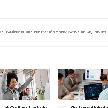
LEAL RAMÍREZ
,
PUEBLA
,
REPUTACIÓN CORPORATIVA
,
UDLAP
,
UNIVERSI
Job Crafting: El arte de
Gestión del talento