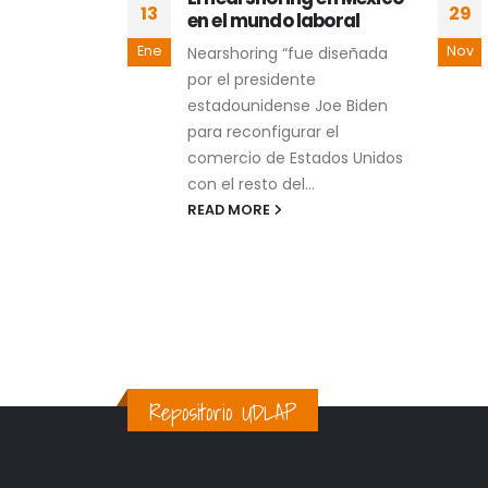
13
29
sarrollo
en el mundo laboral
al
Ene
Nov
Nearshoring “fue diseñada
 o
por el presidente
s la más
estadounidense Joe Biden
el mercado
para reconfigurar el
ellos nacidos
comercio de Estados Unidos
...
con el resto del...
READ MORE
Repositorio UDLAP