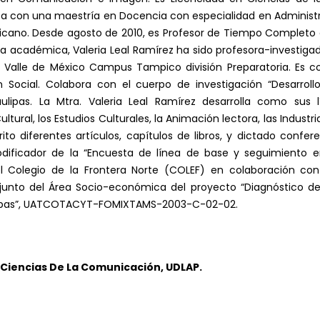
con una maestría en Docencia con especialidad en Administra
Mexicano. Desde agosto de 2010, es Profesor de Tiempo Complet
ia académica, Valeria Leal Ramírez ha sido profesora-investig
l Valle de México Campus Tampico división Preparatoria. Es co
n Social. Colabora con el cuerpo de investigación “Desarrollo
ipas. La Mtra. Valeria Leal Ramírez desarrolla como sus l
ural, los Estudios Culturales, la Animación lectora, las Industria
rito diferentes artículos, capítulos de libros, y dictado confe
dificador de la “Encuesta de línea de base y seguimiento 
l Colegio de la Frontera Norte (COLEF) en colaboración con 
unto del Área Socio-económica del proyecto “Diagnóstico del
lipas”, UATCOTACYT-FOMIXTAMS-2003-C-02-02.
Ciencias De La Comunicación, UDLAP.