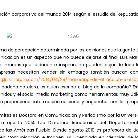
ión corporativa del mundo 2014 según el estudio del Reputation
ma de percepción determinada por las opiniones que la gente t
nicación es un aspecto que no puede dejarse al final. Luis Ma
as marcas que seducen e inspiran, no pueden dejar de lado l
presas necesitan vender, sin embargo también buscan cono
log.luismaram.com/2014/04/28/marketing-de-atraccion-6-esp
sa cadena hotelera, es quien escribe el blog de la compañía? E
enidos y el social media marketing como herramientas muy útil
 proporcionar información adicional y enganchar con los grupo
Ramírez es Doctora en Comunicación y Periodismo por la Univer
 a agosto 2014 fue Directora Académica del Departamen
de las Américas Puebla. Desde agosto 2010 es profesora de t
 en Comunicación e Imagen. Es Licenciada en Ciencias de l