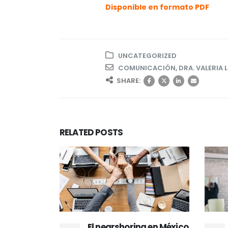
Disponible en formato PDF
UNCATEGORIZED
COMUNICACIÓN
,
DRA. VALERIA 
SHARE:
RELATED
POSTS
 Pieza
El nearshoring en México