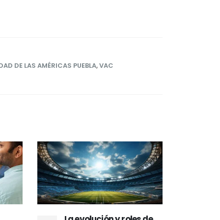
DAD DE LAS AMÉRICAS PUEBLA
,
VAC
La evolución y roles de
Mill