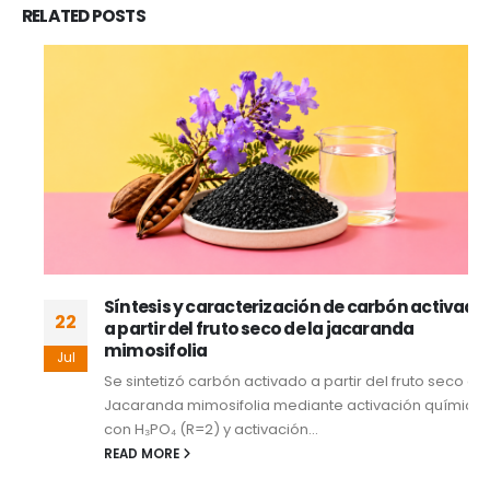
RELATED
POSTS
Síntesis y caracterización de carbón activado
22
a partir del fruto seco de la jacaranda
mimosifolia
Jul
Se sintetizó carbón activado a partir del fruto seco de
Jacaranda mimosifolia mediante activación química
con H₃PO₄ (R=2) y activación...
READ MORE