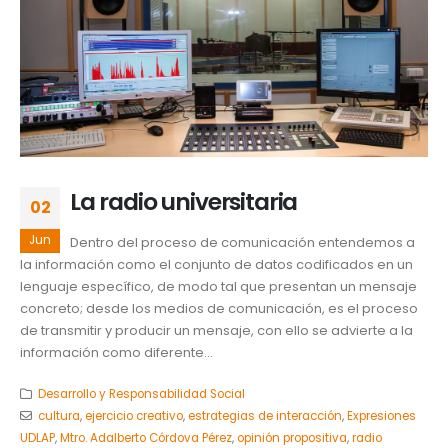
La radio universitaria
02
Jun
Dentro del proceso de comunicación entendemos a
la información como el conjunto de datos codificados en un
lenguaje específico, de modo tal que presentan un mensaje
concreto; desde los medios de comunicación, es el proceso
de transmitir y producir un mensaje, con ello se advierte a la
información como diferente...
Desarrollo y Responsabilidad Social
cultura
,
ejercicio creativo
,
estrategias de interacción
,
Expresiones
UDLAP
,
Mtro. Adalberto Córdova Pérez
,
opinión propositiva
,
radio