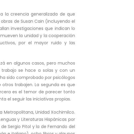
 a la creencia generalizada de que
 obras de Susan Cain (incluyendo el
allan investigaciones que indican lo
romueven la unidad y la cooperación
ctivos, por el mayor ruido y las
izá en algunos casos, pero muchos
l trabajo se hace a solas y con un
mo ha sido comprobado por psicólogos
e otros trabajen. La segunda es que
rcera es el temor de parecer tonto
 el seguir las iniciativas propias.
a Metropolitana, Unidad Xochimilco.
nguas y Literaturas Hispánicas por
 de Sergio Pitol y la de Fernando del
án e italiano), ocho libros y algunos