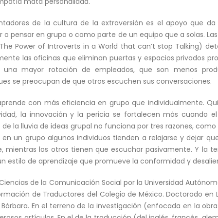
impatía mata personalidad.
tadores de la cultura de la extraversión es el apoyo que da
ar o pensar en grupo o como parte de un equipo que a solas. Las
 The Power of Introverts in a World that can’t stop Talking) det
amente las oficinas que eliminan puertas y espacios privados p
 es una mayor rotación de empleados, que son menos produ
 pues se preocupan de que otros escuchen sus conversaciones.
aprende con más eficiencia en grupo que individualmente. Qu
idad, la innovación y la pericia se fortalecen más cuando e
o de la lluvia de ideas grupal no funciona por tres razones, co
 en un grupo algunos individuos tienden a relajarse y dejar qu
, mientras los otros tienen que escuchar pasivamente. Y la te
un estilo de aprendizaje que promueve la conformidad y desalienta
Ciencias de la Comunicación Social por la Universidad Autónom
rmación de Traductores del Colegio de México. Doctorado en Le
a Bárbara. En el terreno de la investigación (enfocada en la obra
osos artículos. En el de la traducción (del inglés, francés, alem