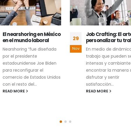
Job Crafting: El arte de
Gestión del talento
18
personalizar tu trabajo
analítico en la em
Sep
En medio de dinámicas de
La demanda de
trabajo que pueden ser
profesionistas en anal
intensas y cambiantes,
ha crecido notablem
encontrar la manera de
en los últimos años. L
disfrutar y sentir
mayor digitalización y
satisfacción...
abundancia de...
READ MORE
READ MORE