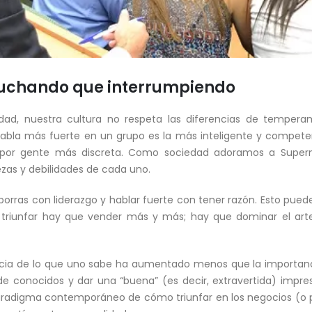
uchando que interrumpiendo
sidad, nuestra cultura no respeta las diferencias de tempe
bla más fuerte en un grupo es la más inteligente y compete
a por gente más discreta. Como sociedad adoramos a Super
zas y debilidades de cada uno.
porras con liderazgo y hablar fuerte con tener razón. Esto pu
a triunfar hay que vender más y más; hay que dominar el art
cia de lo que uno sabe ha aumentado menos que la importanci
de conocidos y dar una “buena” (es decir, extravertida) impre
 paradigma contemporáneo de cómo triunfar en los negocios (o 