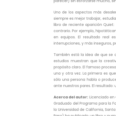
parecer) sin esforzarse mucho, s
Uno de los aspectos más desalen
siempre es mejor trabajar, estudi
libro de reciente aparición Quiet:
contrario. Por ejemplo, hipotétic
en equipos. El resultado real
interrupciones, y más inseguros,
También está la idea de que se 
estudios muestran que la creativ
propósito claro. El famoso proces
una y otra vez. La primera es que
sólo una persona habla o produce
ante nuestros pares. El resultado: 
Acerca del autor:
Licenciado en 
Graduado del Programa para la Fo
la Universidad de California, Sant
Paso) ha publicado un libro y numer