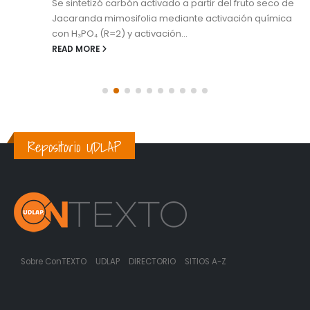
Se sintetizó carbón activado a partir del fruto seco de
Jacaranda mimosifolia mediante activación química
con H₃PO₄ (R=2) y activación...
READ MORE
Repositorio UDLAP
Sobre ConTEXTO
UDLAP
DIRECTORIO
SITIOS A-Z