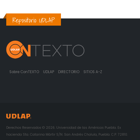
Repositorio UDLAP
Sobre ConTEXTO
UDLAP
DIRECTORIO
SITIOS A-Z
Derechos Reservados © 2026. Universidad de las Américas Puebla. Ex
hacienda Sta. Catarina Mártir S/N. San Andrés Cholula, Puebla. C.P. 72810.