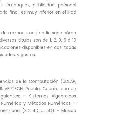
s, empaques, publicidad, personal
io final, es muy inferior en el iPad
por dos razones: casi nadie sabe cómo
versos títulos son de 1, 2, 3, 5 ó 10
licaciones disponibles en casi todas
idades, y gustos.
encias de la Computación (UDLAP,
 UNIVERTECH, Puebla. Cuenta con un
uientes: – Sistemas Algebraicos
s Numérico y Métodos Numéricos. –
mensional (3D, 4D, …, nD). – Música