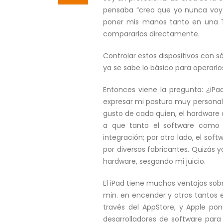
pensaba “creo que yo nunca voy a
poner mis manos tanto en una Ta
compararlos directamente.
Controlar estos dispositivos con s
ya se sabe lo básico para operarl
Entonces viene la pregunta: ¿iPa
expresar mi postura muy personal:
gusto de cada quien, el hardware d
a que tanto el software como e
integración; por otro lado, el so
por diversos fabricantes. Quizás 
hardware, sesgando mi juicio.
El iPad tiene muchas ventajas so
min. en encender y otros tantos e
través del AppStore, y Apple pon
desarrolladores de software para 