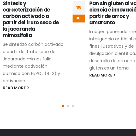
Pan sin gluten al vapor:
De residuos a enzi
02
ciencia e innovación a
una nueva forma d
partir de arroz y
aprovechar los
Jul
amaranto
alimentos
Imagen generada mediante
En las diferentes eta
inteligencia artificial con
producción de alimen
fines ilustrativos y de
generan residuos que,
divulgación científica. El
simple vista, parecen
desarrollo de alimentos sin
tener alguna utilidad...
gluten es un tema...
READ MORE
READ MORE