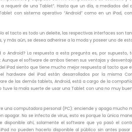
 requerir de una Tablet”. Hasta que un día, a mediados del 
blet con sistema operativo “Android” como en un iPad, con 
ólo el tacto es todo un deleite, las respectivas interfaces son 
os, y más aún, se desea adherirse a la moda y poseer uno de esto
d o Android? La respuesta a esta pregunta es, por supuesto, t
 Aunque el software de ambos tienen sus ventajas y desventajas 
el iPad siento que tiene mucho mejor respuesta al tacto que el 
l hardware del iPad están desarrollados por la misma Comp
ftware de las demás tablets, Android, está a cargo de la compañ
yo tuve la mala suerte de usar una Tablet con una no muy buena
bre una computadora personal (PC): enciende y apaga mucho má
n apagar. No se infecta de virus, esto es porque la única maner
e disponible ahí, solamente el software que ya pasó el contr
iPad no pueden hacerlo disponible al público sin antes pasar po