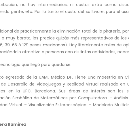
ribución, no hay intermediarios, ni costos extra como disco
o gente, etc. Por lo tanto el costo del software, para el usuar
dicional de prácticamente la eliminación total de la piratería, 
s, o muy barato, los precios quizás más representativos de los di
26, 39, 65 ó 129 pesos mexicanos). Hay literalmente miles de ap
ciéndolo atractivo a personas con distintas actividades, neces
 tecnología que llegó para quedarse.
 egresado de la UAMI, México DF. Tiene una maestría en Ci
e Desarrollo de Videojuegos y Realidad Virtual realizada en
s en la UPC, Barcelona. Sus áreas de Interés son los sig
ación Simbólica de Matemáticas por Computadora. – Análisi
dad Virtual. – Visualización Estereoscópica. – Modelado Multidi
lera Ramírez