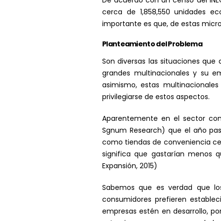
De acuerdo con un censo del INEG
cerca de 1,858,550 unidades e
importante es que, de estas micro,
Planteamiento del Problema
Son diversas las situaciones que 
grandes multinacionales y su 
asimismo, estas multinacionale
privilegiarse de estos aspectos.
Aparentemente en el sector come
Sgnum Research) que el año pasa
como tiendas de conveniencia cer
significa que gastarían menos 
Expansión, 2015)
Sabemos que es verdad que los
consumidores prefieren estable
empresas estén en desarrollo, po