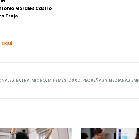
ela
Antonio Morales Castro
ra Trejo
 aquí
ONALES
,
EXTRA
,
MICRO
,
MIPYMES
,
OXXO
,
PEQUEÑAS Y MEDIANAS EM