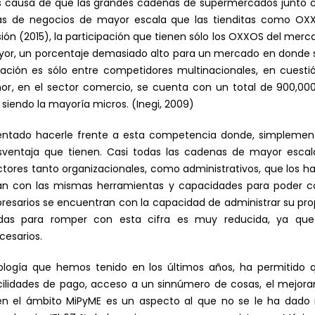
s causa de que las grandes cadenas de supermercados junto co
s de negocios de mayor escala que las tienditas como OXXOS
ión (2015), la participación que tienen sólo los OXXOS del merc
yor, un porcentaje demasiado alto para un mercado en donde 
ación es sólo entre competidores multinacionales, en cuestió
or, en el sector comercio, se cuenta con un total de 900,00
siendo la mayoría micros. (Inegi, 2009)
tentado hacerle frente a esta competencia donde, simpleme
desventaja que tienen. Casi todas las cadenas de mayor esca
ctores tanto organizacionales, como administrativos, que los h
an con las mismas herramientas y capacidades para poder c
esarios se encuentran con la capacidad de administrar su prop
adas para romper con esta cifra es muy reducida, ya qu
cesarios.
cnología que hemos tenido en los últimos años, ha permiti
acilidades de pago, acceso a un sinnúmero de cosas, el mejo
en el ámbito MiPyME es un aspecto al que no se le ha dado