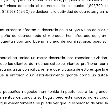
I (2009) que habla sobre las micro, pequeñas, medianas y gr
conómicas dedicada al comercio, de las cuales, 1,803,799
 843,268 (45.6%) se dedican a la actividad de abarrotes y alime
actualmente afectan el desarrollo en la MiPyMES uno de ellos 
empeño de abarcar todo el mercado, han afectado de gran 
s cuentan con una buena manera de administrarse, pues su 
rcial ha tenido un mejor desarrollo, nos menciona Cristin
do los clientes de muchos establecimientos prefirieron co
canas a sus domicilios, refiere que la causa de esto es que l
que si entraran a un establecimiento grande como un autos
 pequeños negocios han tenido impacto sobre las grande
cimientos cercanos a su hogar, pero este suceso no es cau
rque evidentemente se puede ver que la esperanza de vida si