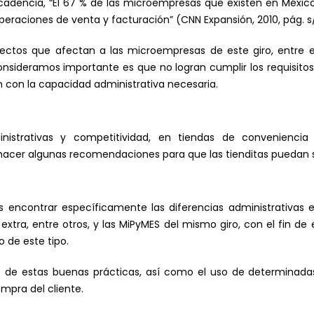
dencia, “El 67 % de las microempresas que existen en México 
peraciones de venta y facturación” (CNN Expansión, 2010, pág. s
ectos que afectan a las microempresas de este giro, entre 
consideramos importante es que no logran cumplir los requisit
 con la capacidad administrativa necesaria.
ministrativas y competitividad, en tiendas de convenienc
hacer algunas recomendaciones para que las tienditas puedan 
 es encontrar específicamente las diferencias administrativas
xtra, entre otros, y las MiPyMES del mismo giro, con el fin d
 de este tipo.
lo de estas buenas prácticas, así como el uso de determinadas
mpra del cliente.