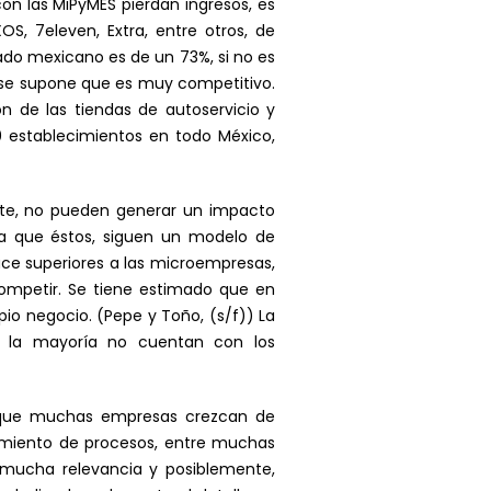
n las MiPyMES pierdan ingresos, es
, 7eleven, Extra, entre otros, de
ado mexicano es de un 73%, si no es
se supone que es muy competitivo.
n de las tiendas de autoservicio y
0 establecimientos en todo México,
nte, no pueden generar un impacto
la que éstos, siguen un modelo de
ace superiores a las microempresas,
ompetir. Se tiene estimado que en
io negocio. (Pepe y Toño, (s/f)) La
e la mayoría no cuentan con los
do que muchas empresas crezcan de
ramiento de procesos, entre muchas
 mucha relevancia y posiblemente,