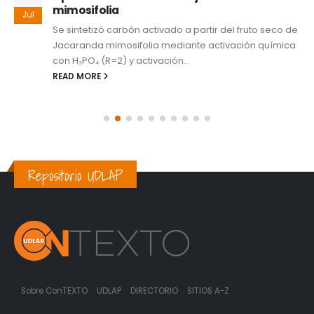
mimosifolia
Jul
Se sintetizó carbón activado a partir del fruto seco de
Jacaranda mimosifolia mediante activación química
con H₃PO₄ (R=2) y activación...
READ MORE
Repositorio UDLAP
Sobre ConTEXTO
UDLAP
DIRECTORIO
SITIOS A-Z