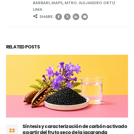
BARBARI
,
MAPS
,
MTRO. ALEJANDRO ORTIZ
LIMA
SHARE:
RELATED
POSTS
Síntesis y caracterización de carbón activado
22
a partir del fruto seco de la jacaranda